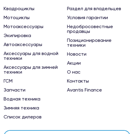
Магазин "МотоКурс"
Киржач, ул.Привокзальная, 63
Квадроциклы
Раздел для владельцев
Мотоциклы
Условия гарантии
Магазин "Мотомаркет"
Мотоаксессуары
Недобросовестные
продавцы
Ковров, ул.Маяковского, 4
Экипировка
Позиционирование
Автоаксессуары
техники
Магазин "Мотомаркет"
Аксессуары для водной
Новости
Сыктывкар, ул. Морозова, 209
техники
Акции
Аксессуары для зимней
техники
О нас
Магазин "Мототехника на Новой"
ГСМ
Контакты
Вязники, ул.Новая, 7
Запчасти
Avantis Finance
Водная техника
Магазин "Старт"
Борисоглебск, ул.Пешкова-Павловского 108-117
Зимняя техника
Список дилеров
Магазин "Технодром"
Псков, ул. 23 Июля, 4