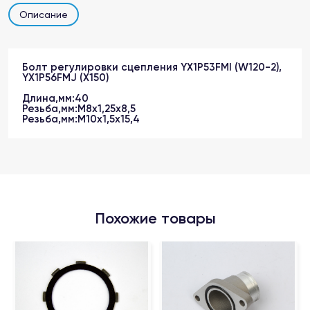
Описание
Болт регулировки сцепления YX1P53FMI (W120-2),
YX1P56FMJ (X150)
Длина,мм:40
Резьба,мм:М8х1,25х8,5
Резьба,мм:М10х1,5х15,4
Похожие товары