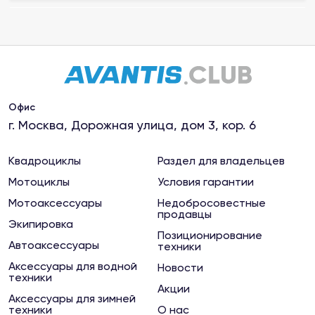
Магазин "Мото-Вело"
Рыбинск, улица Плеханова, д. 20
Магазин "МотоКалуга"
Калуга, ул.Салтыкова-Щедрина, 76 к1
Офис
г. Москва, Дорожная улица, дом 3, кор. 6
Магазин "МотоКурс"
Киржач, ул.Привокзальная, 63
Квадроциклы
Раздел для владельцев
Мотоциклы
Условия гарантии
Магазин "Мотомаркет"
Мотоаксессуары
Недобросовестные
продавцы
Ковров, ул.Маяковского, 4
Экипировка
Позиционирование
Автоаксессуары
техники
Магазин "Мотомаркет"
Аксессуары для водной
Новости
Сыктывкар, ул. Морозова, 209
техники
Акции
Аксессуары для зимней
техники
О нас