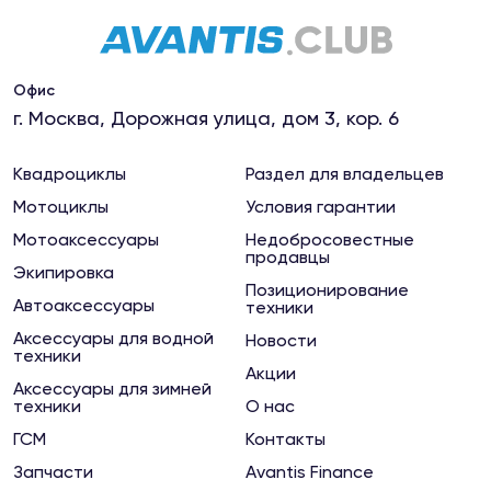
Магазин "МотоКалуга"
Калуга, ул.Салтыкова-Щедрина, 76 к1
Офис
г. Москва, Дорожная улица, дом 3, кор. 6
Магазин "МотоКурс"
Киржач, ул.Привокзальная, 63
Квадроциклы
Раздел для владельцев
Мотоциклы
Условия гарантии
Магазин "Мотомаркет"
Мотоаксессуары
Недобросовестные
продавцы
Ковров, ул.Маяковского, 4
Экипировка
Позиционирование
Автоаксессуары
техники
Магазин "Мотомаркет"
Аксессуары для водной
Новости
Сыктывкар, ул. Морозова, 209
техники
Акции
Аксессуары для зимней
техники
О нас
Магазин "Мототехника на Новой"
ГСМ
Контакты
Вязники, ул.Новая, 7
Запчасти
Avantis Finance