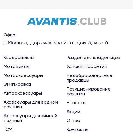
Магазин "Мото-Вело"
Рыбинск, улица Плеханова, д. 20
Магазин "МотоКалуга"
Калуга, ул.Салтыкова-Щедрина, 76 к1
Офис
г. Москва, Дорожная улица, дом 3, кор. 6
Магазин "МотоКурс"
Киржач, ул.Привокзальная, 63
Квадроциклы
Раздел для владельцев
Мотоциклы
Условия гарантии
Магазин "Мотомаркет"
Мотоаксессуары
Недобросовестные
продавцы
Ковров, ул.Маяковского, 4
Экипировка
Позиционирование
Автоаксессуары
техники
Магазин "Мотомаркет"
Аксессуары для водной
Новости
Сыктывкар, ул. Морозова, 209
техники
Акции
Аксессуары для зимней
техники
О нас
Магазин "Мототехника на Новой"
ГСМ
Контакты
Вязники, ул.Новая, 7