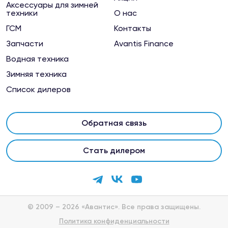
Аксессуары для зимней
техники
О нас
Магазин "Мототехника на Новой"
ГСМ
Контакты
Вязники, ул.Новая, 7
Запчасти
Avantis Finance
Водная техника
Магазин "Старт"
Борисоглебск, ул.Пешкова-Павловского 108-117
Зимняя техника
Список дилеров
Магазин "Технодром"
Псков, ул. 23 Июля, 4
Обратная связь
Магазин "ТехноМир"
Стать дилером
Киров (Кировская обл.), ул. Производственная,
27
Магазин Rollingmoto
© 2009 – 2026 «Авантис». Все права защищены.
Орел, ул. Ломоносова, 6Б, Орёл (ТЦ Утес, этаж
1)
Политика конфиденциальности