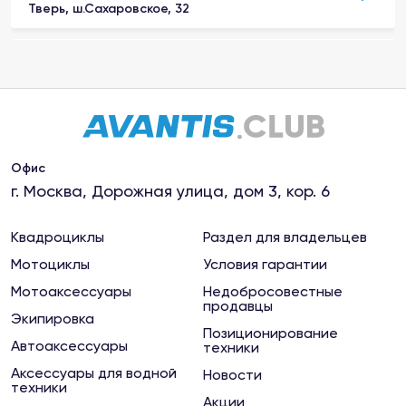
Тверь, ш.Сахаровское, 32
Магазин "Мото-Вело"
Рыбинск, улица Плеханова, д. 20
Магазин "МотоКалуга"
Калуга, ул.Салтыкова-Щедрина, 76 к1
Офис
г. Москва, Дорожная улица, дом 3, кор. 6
Магазин "МотоКурс"
Киржач, ул.Привокзальная, 63
Квадроциклы
Раздел для владельцев
Мотоциклы
Условия гарантии
Магазин "Мотомаркет"
Мотоаксессуары
Недобросовестные
продавцы
Ковров, ул.Маяковского, 4
Экипировка
Позиционирование
Автоаксессуары
техники
Магазин "Мотомаркет"
Аксессуары для водной
Новости
Сыктывкар, ул. Морозова, 209
техники
Акции