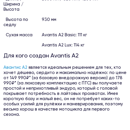
Ширина /
Высота
Высота по
930 мм
седлу
Сухая масса
Avantis A2 Basic: 111 кг
Avantis A2 Lux: 114 кг
Для кого создан Avantis A2
Авантис А2
является идеальным решением для тех, кто
хочет дёшево, сердито и максимально надёжно: по цене
от 149 990₽* (за базовую внедорожную версию) до 178
990₽* (за люксовую комплектацию с ПТС) вы получаете
простой и неприхотливый эндуро, который с головой
покрывает потребность в лайтовых прохватах. Имея
короткую базу и малый вес, он не потребует каких-то
особых усилий для рулёжки и маневрирования, поэтому
весьма хорош в качестве мотоцикла для первого
сезона.