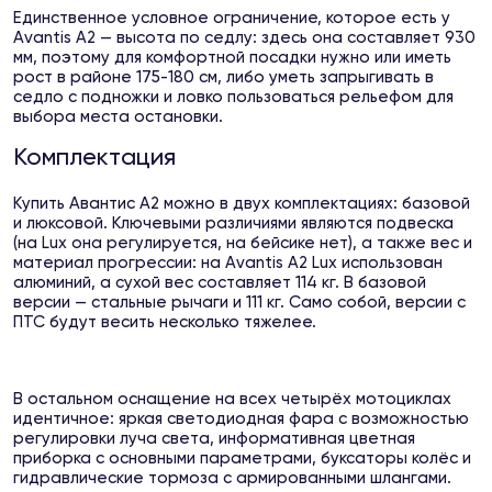
Единственное условное ограничение, которое есть у
Avantis A2 — высота по седлу: здесь она составляет 930
мм, поэтому для комфортной посадки нужно или иметь
рост в районе 175-180 см, либо уметь запрыгивать в
седло с подножки и ловко пользоваться рельефом для
выбора места остановки.
Комплектация
Купить Авантис А2 можно в двух комплектациях: базовой
и люксовой. Ключевыми различиями являются подвеска
(на Lux она регулируется, на бейсике нет), а также вес и
материал прогрессии: на Avantis A2 Lux использован
алюминий, а сухой вес составляет 114 кг. В базовой
версии — стальные рычаги и 111 кг. Само собой, версии с
ПТС будут весить несколько тяжелее.
В остальном оснащение на всех четырёх мотоциклах
идентичное: яркая светодиодная фара с возможностью
регулировки луча света, информативная цветная
приборка с основными параметрами, буксаторы колёс и
гидравлические тормоза с армированными шлангами.